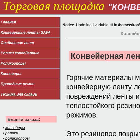
Торговая площадка
"КОНВ
Главная
Notice
: Undefined variable: ttt in
/home/skon/1
Конвейерные ленты SAVA
Конвейер
Соединение лент
Ролики конвейерные
Конвейерная лен
Роликоопоры
Конвейеры
Горячие материалы м
Приводные ремни
конвейерную ленту л
Техника для склада
повреждений ленты и
теплостойкого резин
режимов.
Бланки заказа:
•
конвейеры
Это резиновое покры
•
ролики
•
роликоопоры