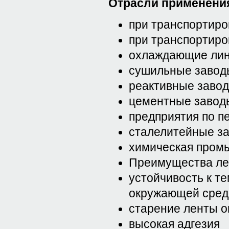
Отрасли применения
при транспортиро
при транспортиро
охлаждающие ли
сушильные завод
реактивные заво
цементные завод
предприятия по п
сталелитейные з
химическая пром
Преимущества ле
устойчивость к т
окружающей сре
старение ленты о
высокая адгезия