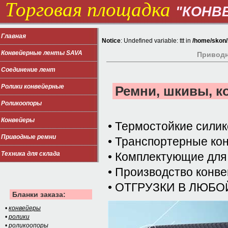
Торговая площадка
"КОНВ
Главная
Notice
: Undefined variable: ttt in
/home/skon/1
Конвейерные ленты SAVA
Приводн
Соединение лент
Ролики конвейерные
Ремни, шкивы, 
Роликоопоры
Конвейеры
• Термостойкие сили
Приводные ремни
• Транспортерные ко
Техника для склада
• Комплектующие для
• Производство конв
• ОТГРУЗКИ В ЛЮБ
Бланки заказа:
•
конвейеры
•
ролики
•
роликоопоры