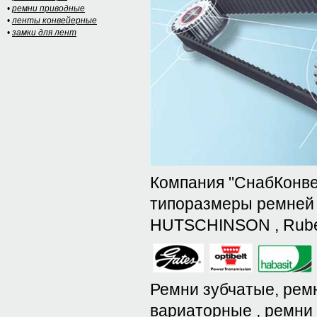
•
ремни приводные
•
ленты конвейерные
•
замки для лент
Компания "СнабКонве
типоразмеры ремней 
HUTSCHINSON , Rubena
Ремни зубчатые, рем
вариаторные , ремни 